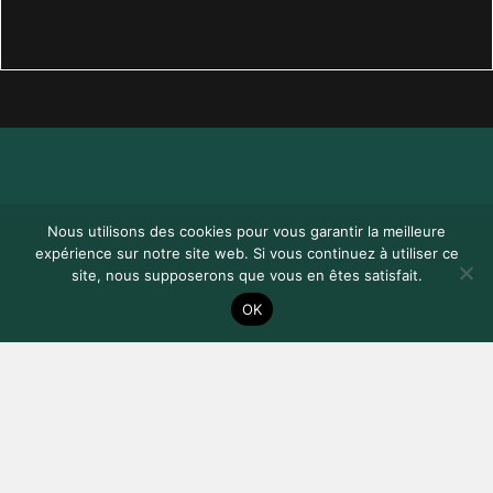
JE VEUX
Nous utilisons des cookies pour vous garantir la meilleure
M'INSCRIRE !
expérience sur notre site web. Si vous continuez à utiliser ce
site, nous supposerons que vous en êtes satisfait.
RETROUVEZ TOUS LES DOCUMENTS NÉCESSAIRES À
OK
L’INSCRIPTION
DOSSIER D'INSCRIPTION